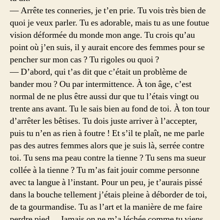
— Arrête tes conneries, je t’en prie. Tu vois très bien de
quoi je veux parler. Tu es adorable, mais tu as une foutue
vision déformée du monde mon ange. Tu crois qu’au
point où j’en suis, il y aurait encore des femmes pour se
pencher sur mon cas ? Tu rigoles ou quoi ?
— D’abord, qui t’as dit que c’était un problème de
bander mou ? Ou par intermittence. À ton âge, c’est
normal de ne plus être aussi dur que tu l’étais vingt ou
trente ans avant. Tu le sais bien au fond de toi. À ton tour
d’arrêter les bêtises. Tu dois juste arriver à l’accepter,
puis tu n’en as rien à foutre ! Et s’il te plaît, ne me parle
pas des autres femmes alors que je suis là, serrée contre
toi. Tu sens ma peau contre la tienne ? Tu sens ma sueur
collée à la tienne ? Tu m’as fait jouir comme personne
avec ta langue à l’instant. Pour un peu, je t’aurais pissé
dans la bouche tellement j’étais pleine à déborder de toi,
de ta gourmandise. Tu as l’art et la manière de me faire
perdre pied… Jamais on ne m’a léchée comme tu viens