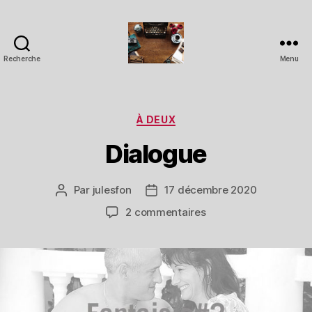
Recherche
Menu
Pornstories
Catégories
À DEUX
Dialogue
Par
julesfon
17 décembre 2020
Auteur
Date
de
de
sur
2 commentaires
l’article
l’article
Dialogue