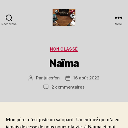
Recherche
Menu
Pornstories
Catégories
NON CLASSÉ
Naïma
Par
julesfon
16 août 2022
Auteur
Date
de
de
sur
2 commentaires
l’article
l’article
Naïma
Mon père, c’est juste un salopard. Un enfoiré qui n’a eu
jamais de cesse de nous pourrir la vie, à Naïma et moi.