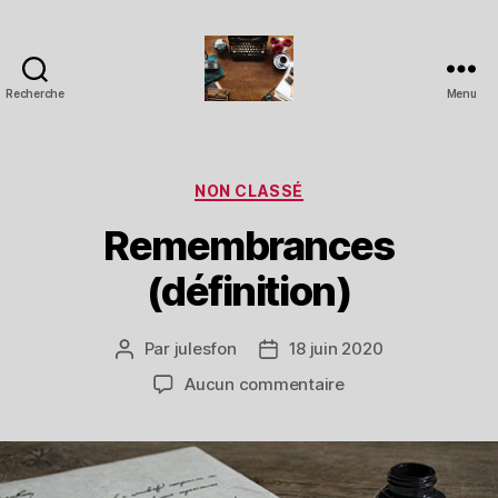
Recherche
Menu
Pornstories
Catégories
NON CLASSÉ
Remembrances
(définition)
Par
julesfon
18 juin 2020
Auteur
Date
de
de
sur
Aucun commentaire
l’article
l’article
Remembrances
(définition)